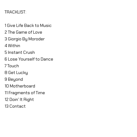
TRACKLIST:
1 Give Life Back to Music
2 The Game of Love
3 Giorgio By Moroder
4 Within
5 Instant Crush
6 Lose Yourself to Dance
7 Touch
8 Get Lucky
9 Beyond
10 Motherboard
11 Fragments of Time
12 Doin' It Right
13 Contact