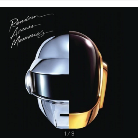
1
/
3