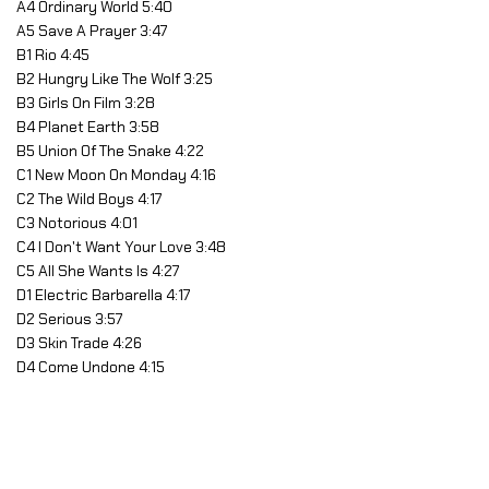
A4 Ordinary World 5:40
A5 Save A Prayer 3:47
B1 Rio 4:45
B2 Hungry Like The Wolf 3:25
B3 Girls On Film 3:28
B4 Planet Earth 3:58
B5 Union Of The Snake 4:22
C1 New Moon On Monday 4:16
C2 The Wild Boys 4:17
C3 Notorious 4:01
C4 I Don't Want Your Love 3:48
C5 All She Wants Is 4:27
D1 Electric Barbarella 4:17
D2 Serious 3:57
D3 Skin Trade 4:26
D4 Come Undone 4:15