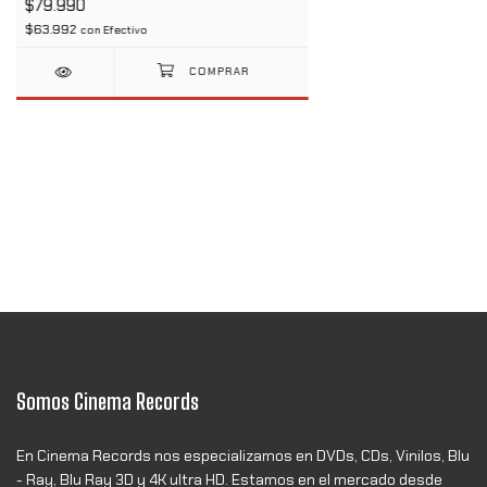
$79.990
$63.992
con
Efectivo
Somos Cinema Records
En Cinema Records nos especializamos en DVDs, CDs, Vinilos, Blu
- Ray, Blu Ray 3D y 4K ultra HD. Estamos en el mercado desde