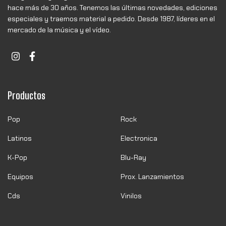
hace más de 30 años. Tenemos las últimas novedades, ediciones
especiales y traemos material a pedido. Desde 1987, líderes en el
mercado de la música y el vídeo.
Productos
Pop
Rock
Latinos
Electronica
K-Pop
Blu-Ray
Equipos
Prox. Lanzamientos
Cds
Vinilos