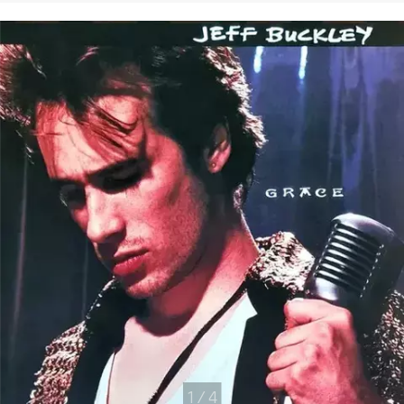
1
/
4