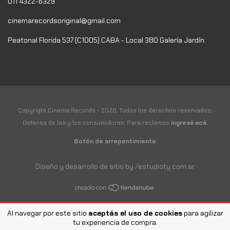
011 4322-6329
cinemarecordsoriginal@gmail.com
Peatonal Florida 537 (C1005) CABA - Local 380 Galería Jardín.
Copyright Cinema Records - 2026. Todos los derechos reservados.
Defensa de las y los consumidores. Para reclamos
ingresá acá.
Botón de arrepentimiento
Diseño y desarrollo de sitio by /estudioty.com.ar
Al navegar por este sitio
aceptás el uso de cookies
para agilizar
tu experiencia de compra.