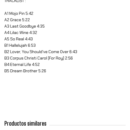
TRACKLIST :
A1 Mojo Pin 5:42
A2 Grace 5:22
A3 Last Goodbye 4:35
A4 Lilac Wine 4:32
A5 So Real 4:43
B1 Hallelujah 6:53
B2 Lover, You Should've Come Over 6:43
B3 Corpus Christi Carol (For Roy) 2:56
B4 Eternal Life 4:52
B5 Dream Brother 5:26
Productos similares