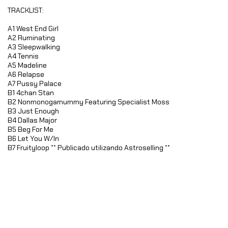
TRACKLIST:
A1 West End Girl
A2 Ruminating
A3 Sleepwalking
A4 Tennis
A5 Madeline
A6 Relapse
A7 Pussy Palace
B1 4chan Stan
B2 Nonmonogamummy Featuring Specialist Moss
B3 Just Enough
B4 Dallas Major
B5 Beg For Me
B6 Let You W/In
B7 Fruityloop ** Publicado utilizando Astroselling **