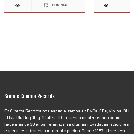
Somos Cinema Records
En Cinema Records nos especializamos en DVDs, CDs, Vinilos, Blu
- Ray, Blu Ray 3D y 4K ultra HD. Estamos en el mercado desde
hace más de 30 años. Tenemos las últimas novedades, ediciones
especiales y traemos material a pedido. Desde 1987, líderes en el