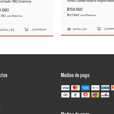
Vinilo Doble Nuevo Importado
ortado 180 Gramos
$159.990
5.990
$127.992
con
Efectivo
.792
con
Efectivo
DETALLES
DETALLES
ctos
Medios de pago
s