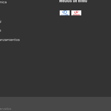
Medios de envío
onica
y
s
Lanzamientos
ervados.