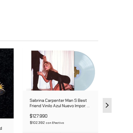
Sabrina Carpenter Man S Best
Friend Vinilo Azul Nuevo Impor. -
Estándar
Rosalia M
$127.990
Traslucid
$102.392
con
Efectivo
$109.990
ld