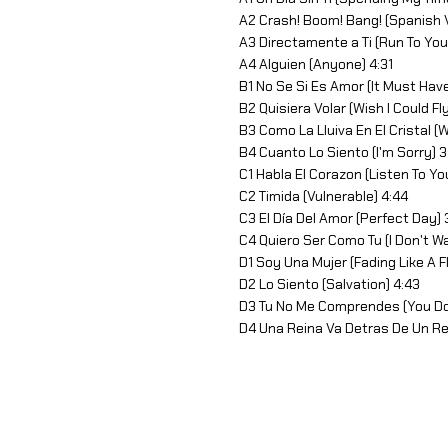
A2 Crash! Boom! Bang! (Spanish V
A3 Directamente a Ti (Run To You
A4 Alguien (Anyone) 4:31
B1 No Se Si Es Amor (It Must Hav
B2 Quisiera Volar (Wish I Could Fly
B3 Como La Lluiva En El Cristal (
B4 Cuanto Lo Siento (I'm Sorry) 3
C1 Habla El Corazon (Listen To Yo
C2 Timida (Vulnerable) 4:44
C3 El Día Del Amor (Perfect Day) 
C4 Quiero Ser Como Tu (I Don't Wa
D1 Soy Una Mujer (Fading Like A 
D2 Lo Siento (Salvation) 4:43
D3 Tu No Me Comprendes (You Do
D4 Una Reina Va Detras De Un Re