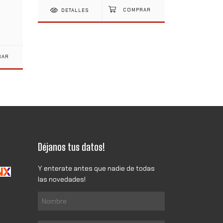
$87.992
co
DETALLES
DETAL
Déjanos tus datos!
Y enterate antes que nadie de todas
las novedades!