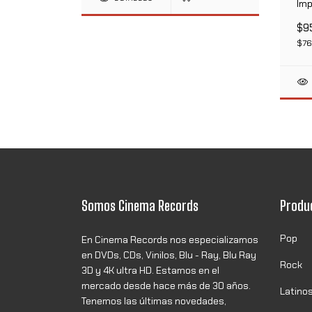
tado
Imp
$9
$76
Somos Cinema Records
Produ
Pop
En Cinema Records nos especializamos
en DVDs, CDs, Vinilos, Blu - Ray, Blu Ray
Rock
3D y 4K ultra HD. Estamos en el
mercado desde hace más de 30 años.
Latino
Tenemos las últimas novedades,