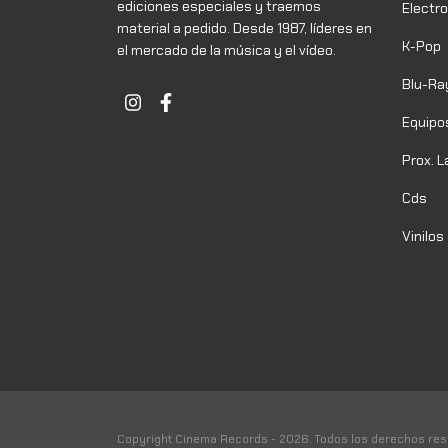
ediciones especiales y traemos
Electr
material a pedido. Desde 1987, líderes en
K-Pop
el mercado de la música y el vídeo.
Blu-Ra
Equipo
Prox. 
Cds
Vinilos
Copyright Cinema Records - 2026. Todos los derechos res