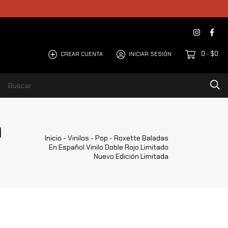
0
$0
CREAR CUENTA
INICIAR SESIÓN
-
n
Inicio
-
Vinilos
-
Pop
-
Roxette Baladas
En Español Vinilo Doble Rojo Limitado
Nuevo Edición Limitada