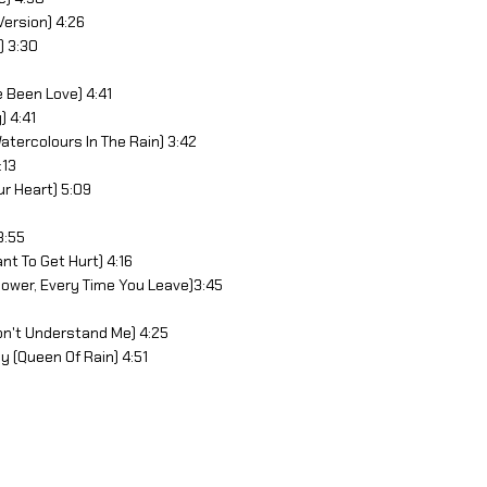
ersion) 4:26
) 3:30
e Been Love) 4:41
) 4:41
Watercolours In The Rain) 3:42
:13
ur Heart) 5:09
3:55
nt To Get Hurt) 4:16
Flower, Every Time You Leave)3:45
n't Understand Me) 4:25
y (Queen Of Rain) 4:51