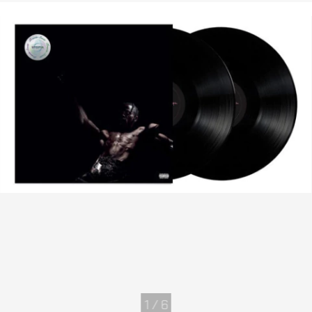
1
/
6