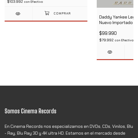
$103.992
con
Efectivo
Daddy Yankee Legen
Nuevo Importado
$99.990
$79.992
con
Efectivo
Somos Cinema Records
En Cinema Records nos especializamos en DVDs, CDs, Vinilos, Blu
- Ray, Blu Ray 3D y 4K ultra HD. Estamos en el mercado desde