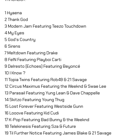
1 Hyaena
2 Thank God
3 Modern Jam Featuring Teezo Touchdown
4 My Eyes
5 God's Country
6 Sirens
7 Meltdown Featuring Drake
8 Fe!N Featuring Playboi Carti
9 Delresto (Echoes) Featuring Beyoncé
10 I Know ?
11 Topia Twins Featuring Rob49 & 21 Savage
12 Circus Maximus Featuring the Weeknd & Swae Lee
13 Parasail Featuring Yung Lean & Dave Chappelle
14 Skitzo Featuring Young Thug
15 Lost Forever Featuring Westside Gunn
16 Looove Featuring Kid Cudi
17 K-Pop Featuring Bad Bunny & the Weeknd
18 Telekinesis Featuring Sza & Future
19 Til Further Notice Featuring James Blake & 21 Savage