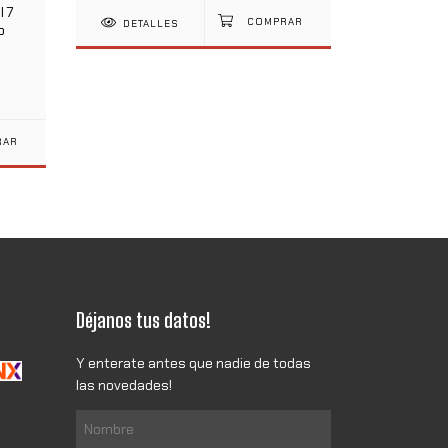
 7
DETALLES
o
Déjanos tus datos!
Y enterate antes que nadie de todas
las novedades!