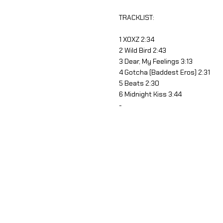
TRACKLIST:
1 XOXZ 2:34
2 Wild Bird 2:43
3 Dear, My Feelings 3:13
4 Gotcha (Baddest Eros) 2:31
5 Beats 2:30
6 Midnight Kiss 3:44
-