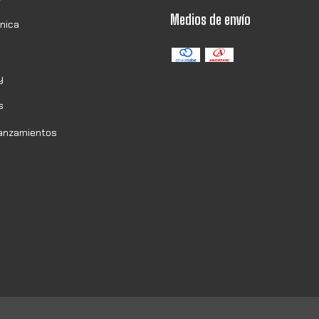
Medios de envío
onica
y
s
Lanzamientos