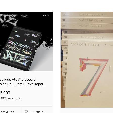
ay Kids Ate Ate Special
sion Cd + Libro Nuevo Import.
ción Limitada
05.990
.792
con
Efectivo
DETALLES