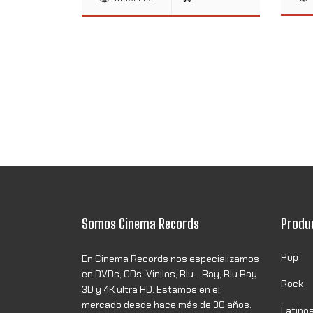
Somos Cinema Records
Produ
Pop
En Cinema Records nos especializamos
en DVDs, CDs, Vinilos, Blu - Ray, Blu Ray
Rock
3D y 4K ultra HD. Estamos en el
mercado desde hace más de 30 años.
Latino