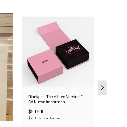
Twice Ten
Beneficio
Blackpink The Album Version 2
Episode V
Cd Nuevo Importado
$95.000
$76.000
$99.990
c
$79.992
con
Efectivo
DETAL