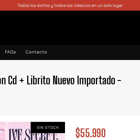
Todos los éxitos y todos los clásicos en un solo lugar
FAQs
Contacto
ion Cd + Librito Nuevo Importado -
SIN STOCK
$55.990