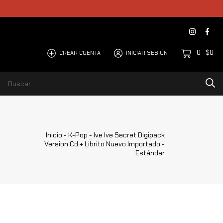
0
$0
CREAR CUENTA
INICIAR SESIÓN
-
Inicio
-
K-Pop
-
Ive Ive Secret Digipack
Version Cd + Librito Nuevo Importado -
Estándar