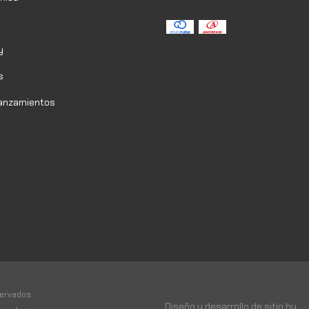
y
s
Lanzamientos
ervados.
Diseño y desarrollo de sitio by