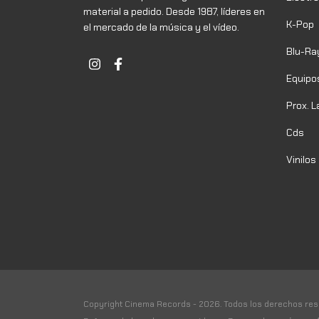
material a pedido. Desde 1987, líderes en
K-Pop
el mercado de la música y el vídeo.
Blu-Ra
Equipo
Prox. 
Cds
Vinilos
Copyright Cinema Records - 2026. Todos los derechos res