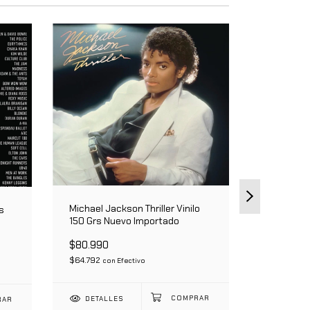
Michael Jackson Thriller Vinilo
Bjork Deb
s
150 Grs Nuevo Importado
Nuevo Im
$80.990
$119.990
$64.792
$95.992
con
Efectivo
c
DETALLES
DETAL