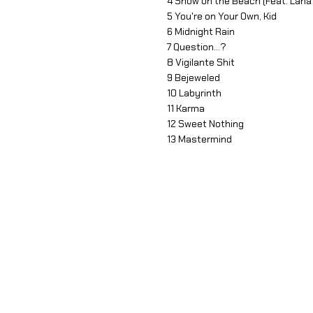
4 Snow on the Beach (Feat. Lana
5 You're on Your Own, Kid
6 Midnight Rain
7 Question...?
8 Vigilante Shit
9 Bejeweled
10 Labyrinth
11 Karma
12 Sweet Nothing
13 Mastermind