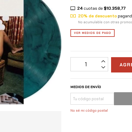
24
cuotas de
$10.358,77
20% de descuento
pagando
No acumulable con otras promo
VER MEDIOS DE PAGO
MEDIOS DE ENVÍO
No sé mi código postal