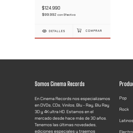
$124.990
$99.992
con
Efectivo
DETALLES
Somos Cinema Records
Produ
Pop
En Cinema Records nos especializamos
en DVDs, CDs, Vinilos, Blu - Ray, Blu Ray
Rock
3D y 4K ultra HD. Estamos en el
mercado desde hace más de 30 años.
Latino
Tenemos las últimas novedades,
ediciones especiales y traemos
Electr