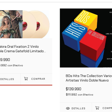
kira Oral Fixation 2 Vinilo
le Crema Gatefold Limitado -
ción Limitada
49.990
9.992
con
Efectivo
80s Hits The Collection Vario
DETALLES
Artistas Vinilo Doble Nuevo
$139.990
$111.992
con
Efectivo
DETALLES