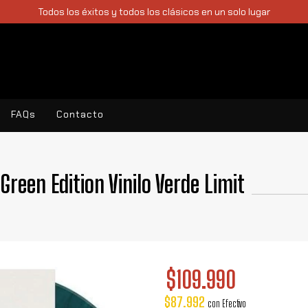
Todos los éxitos y todos los clásicos en un solo lugar
FAQs
Contacto
Green Edition Vinilo Verde Limit
$109.990
$87.992
con
Efectivo