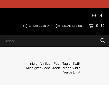
0
$0
CREAR CUENTA
INICIAR SESIÓN
-
Inicio
-
Vinilos
-
Pop
-
Taylor Swift
Midnights Jade Green Edition Vinilo
Verde Limit