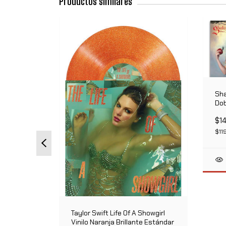
Productos similares
Sha
Dob
Edi
$1
$11
ilo
s
Taylor Swift Life Of A Showgirl
Vinilo Naranja Brillante Estándar